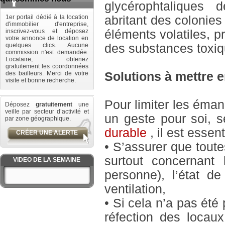
glycérophtaliques
1er portail dédié à la location
abritant des colonie
d'immobilier d'entreprise,
inscrivez-vous et déposez
éléments volatiles, p
votre annonce de location en
quelques clics. Aucune
des substances toxiqu
commission n'est demandée.
Locataire, obtenez
gratuitement les coordonnées
des bailleurs. Merci de votre
Solutions à mettre e
visite et bonne recherche.
Pour limiter les éma
Déposez
gratuitement
une
veille par secteur d’activité et
un geste pour soi, s
par zone géographique.
durable
, il est esse
CRÉER UNE ALERTE
• S’assurer que tout
surtout concernant
VIDEO DE LA SEMAINE
personne), l’état d
ventilation,
• Si cela n’a pas été
réfection des locau