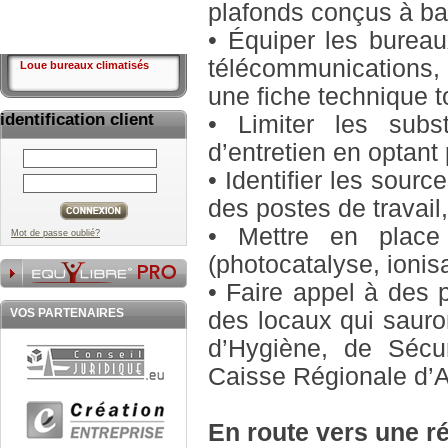
plafonds conçus à ba
• Équiper les bureau
télécommunications, 
Loue bureaux climatisés
une fiche technique t
identification client
• Limiter les subs
d’entretien en optant
• Identifier les sour
des postes de travail,
• Mettre en place 
Mot de passe oublié?
(photocatalyse, ionisat
• Faire appel à des 
VOS PARTENAIRES
des locaux qui saur
d’Hygiène, de Sécu
Caisse Régionale d’
En route vers une r