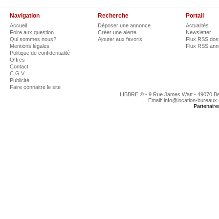
Navigation
Recherche
Portail
Accueil
Déposer une annonce
Actualités
Foire aux question
Créer une alerte
Newsletter
Qui sommes nous?
Ajouter aux favoris
Flux RSS dos
Mentions légales
Flux RSS an
Politique de confidentialité
Offres
Contact
C.G.V.
Publicité
Faire connaitre le site
LIBBRE ® - 9 Rue James Watt - 49070 B
Email: info@location-bureaux
Partenaire