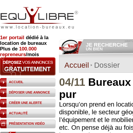
1er
portail
dédié à la
location de bureaux
JE RECHERCHE
Plus de
100.000
UN BIEN
repreneurs
/mois
Consulter gratuitement
les
annonces d'immobilier à loue
Et/ou déposer
gratuitement
Accueil
Dossier
votre recherche de bien.
RECHERCHER UNE
04/11
Bureaux :
ANNONCE
ACCUEIL
pur
DÉPOSER UNE ANNONCE
Lorsqu’on prend en locatio
CRÉER UNE ALERTE
disponible, le secteur gé
ACTUALITÉ
l’équipement et le mobilie
PRÉSENTATION VIDÉO
etc. On pense déjà au foi