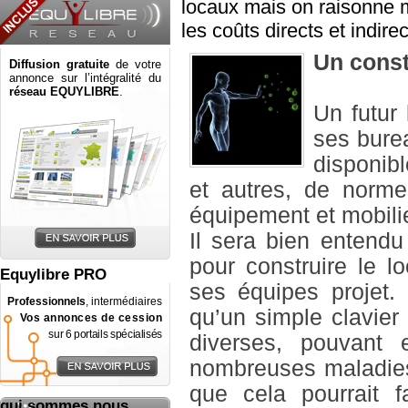
locaux mais on raisonne 
les coûts directs et indire
Un consta
Diffusion gratuite
de votre
annonce sur l’intégralité du
réseau EQUYLIBRE
.
Un futur 
ses burea
disponibl
et autres, de normes
équipement et mobil
Il sera bien entendu
pour construire le l
Equylibre PRO
ses équipes projet.
Professionnels
, intermédiaires
qu’un simple clavier
Vos annonces de cession
sur 6 portails spécialisés
diverses, pouvant
nombreuses maladies 
que cela pourrait f
qui sommes nous