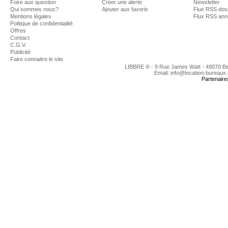
Foire aux question
Créer une alerte
Newsletter
Qui sommes nous?
Ajouter aux favoris
Flux RSS dos
Mentions légales
Flux RSS an
Politique de confidentialité
Offres
Contact
C.G.V.
Publicité
Faire connaitre le site
LIBBRE ® - 9 Rue James Watt - 49070 B
Email: info@location-bureaux
Partenaire