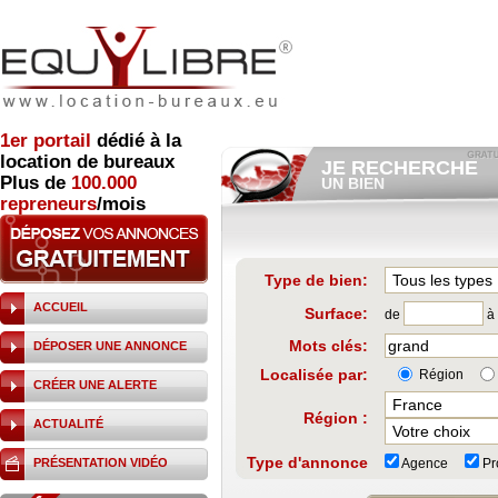
1er
portail
dédié à la
location de bureaux
JE RECHERCHE
Plus de
100.000
UN BIEN
repreneurs
/mois
Consulter gratuitement
les
annonces d'immobilier à loue
Et/ou déposer
gratuitement
votre recherche de bien.
RECHERCHER UNE
Type de bien:
ANNONCE
ACCUEIL
Surface:
de
à
Mots clés:
DÉPOSER UNE ANNONCE
Localisée par:
Région
CRÉER UNE ALERTE
Région :
ACTUALITÉ
Type d'annonce
PRÉSENTATION VIDÉO
Agence
Pro