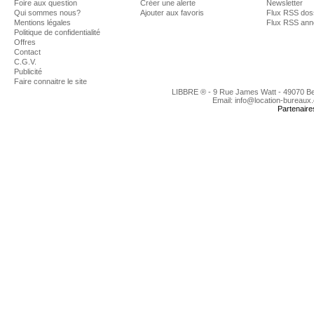
Foire aux question
Créer une alerte
Newsletter
Qui sommes nous?
Ajouter aux favoris
Flux RSS dos
Mentions légales
Flux RSS an
Politique de confidentialité
Offres
Contact
C.G.V.
Publicité
Faire connaitre le site
LIBBRE ® - 9 Rue James Watt - 49070 B
Email: info@location-bureaux
Partenaire