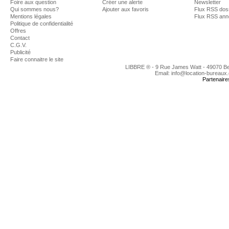
Foire aux question
Créer une alerte
Newsletter
Qui sommes nous?
Ajouter aux favoris
Flux RSS dos
Mentions légales
Flux RSS an
Politique de confidentialité
Offres
Contact
C.G.V.
Publicité
Faire connaitre le site
LIBBRE ® - 9 Rue James Watt - 49070 B
Email: info@location-bureaux
Partenaire