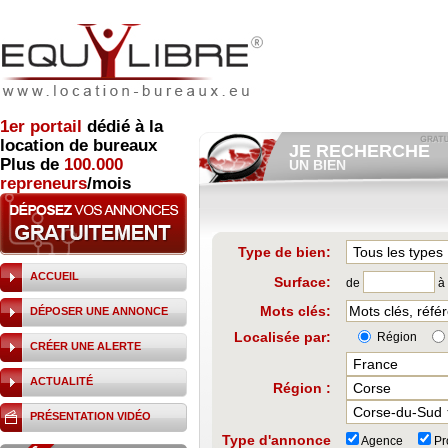
1er
portail
dédié à la
location de bureaux
JE RECHERCHE
Plus de
100.000
UN BIEN
repreneurs
/mois
Consulter gratuitement
les
annonces d'immobilier à loue
Et/ou déposer
gratuitement
votre recherche de bien.
RECHERCHER UNE
Type de bien:
ANNONCE
ACCUEIL
Surface:
de
à
Mots clés:
DÉPOSER UNE ANNONCE
Localisée par:
Région
CRÉER UNE ALERTE
ACTUALITÉ
Région :
PRÉSENTATION VIDÉO
Type d'annonce
Agence
Pro