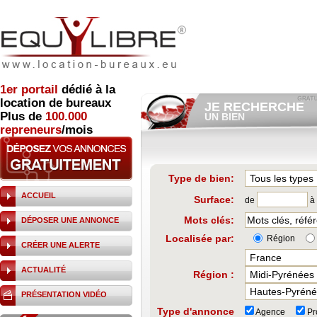
1er
portail
dédié à la
location de bureaux
JE RECHERCHE
Plus de
100.000
UN BIEN
repreneurs
/mois
Consulter gratuitement
les
annonces d'immobilier à loue
Et/ou déposer
gratuitement
votre recherche de bien.
RECHERCHER UNE
Type de bien:
ANNONCE
ACCUEIL
Surface:
de
à
Mots clés:
DÉPOSER UNE ANNONCE
Localisée par:
Région
CRÉER UNE ALERTE
ACTUALITÉ
Région :
PRÉSENTATION VIDÉO
Type d'annonce
Agence
Pro