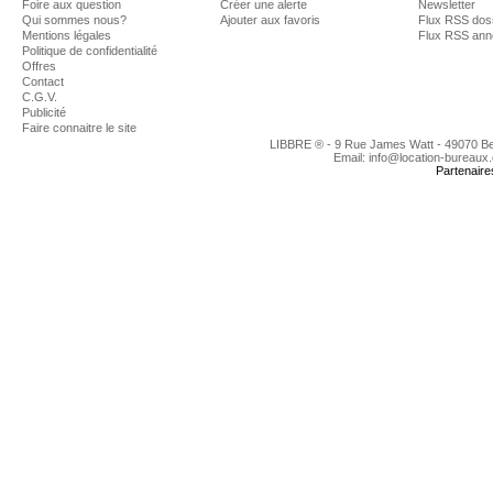
Foire aux question
Créer une alerte
Newsletter
Qui sommes nous?
Ajouter aux favoris
Flux RSS dos
Mentions légales
Flux RSS an
Politique de confidentialité
Offres
Contact
C.G.V.
Publicité
Faire connaitre le site
LIBBRE ® - 9 Rue James Watt - 49070 B
Email: info@location-bureaux
Partenaire