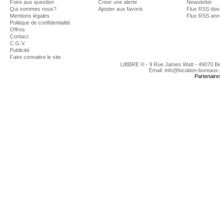
Foire aux question
Créer une alerte
Newsletter
Qui sommes nous?
Ajouter aux favoris
Flux RSS dos
Mentions légales
Flux RSS an
Politique de confidentialité
Offres
Contact
C.G.V.
Publicité
Faire connaitre le site
LIBBRE ® - 9 Rue James Watt - 49070 B
Email: info@location-bureaux
Partenaire