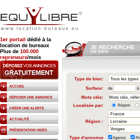
1er
portail
dédié à la
location de bureaux
JE RECHERCHE
Plus de
100.000
UN BIEN
repreneurs
/mois
Consulter gratuitement
les
annonces d'immobilier à loue
Et/ou déposer
gratuitement
votre recherche de bien.
RECHERCHER UNE
Type de bien:
ANNONCE
ACCUEIL
Surface:
de
à
Mots clés:
DÉPOSER UNE ANNONCE
Localisée par:
Région
CRÉER UNE ALERTE
ACTUALITÉ
Région :
PRÉSENTATION VIDÉO
Type d'annonce
Agence
Pro